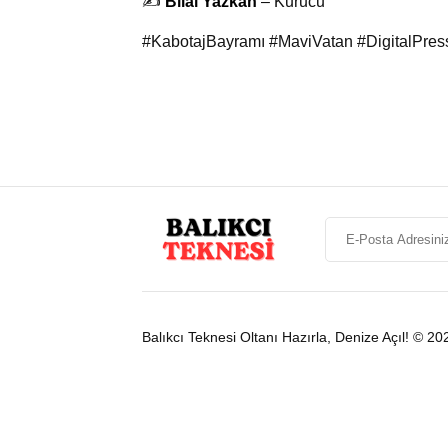
✍️
Bilal Yazkan
– Kurucu
#KabotajBayramı #MaviVatan #DigitalPr
Balıkcı Teknesi Oltanı Hazırla, Denize Açıl! © 20