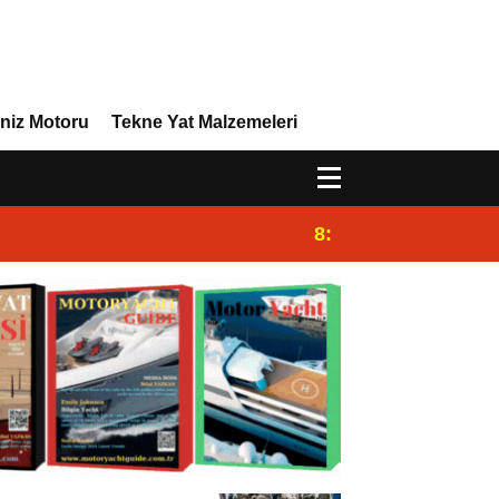
niz Motoru
Tekne Yat Malzemeleri
8:29
Efor Yacht Design 