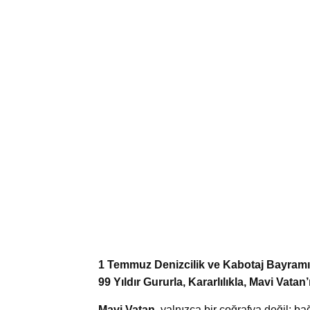
1 Temmuz Denizcilik ve Kabotaj Bayramı
99 Yıldır Gururla, Kararlılıkla, Mavi Vatan’
Mavi Vatan
, yalnızca bir coğrafya değil; b