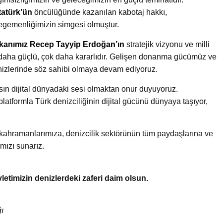
tatürk’ün
ö
ncülüğünde kazanılan kabotaj hakkı,
 egemenliğimizin simgesi olmuştur.
anımız Recep Tayyip Erdoğan’ın
stratejik vizyonu ve milli
 daha güçlü, çok daha kararlıdır. Gelişen donanma gücümüz ve
nizlerinde söz sahibi olmaya devam ediyoruz.
sın dijital dünyadaki sesi olmaktan onur duyuyoruz.
platformla Türk denizciliğinin dijital gücünü dünyaya taşıyor,
kahramanlarımıza, denizcilik sektörünün tüm paydaşlarına ve
mızı sunarız.
vletimizin denizlerdeki zaferi daim olsun.
ı