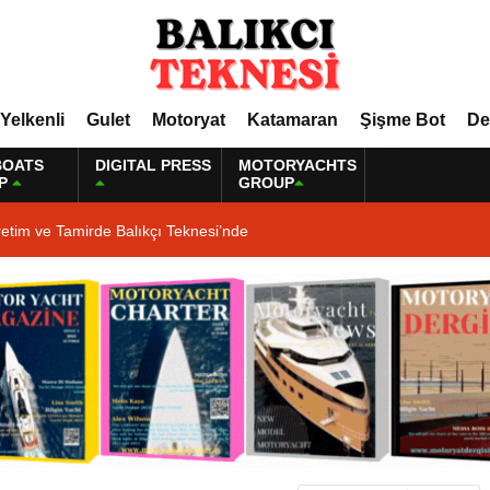
Yelkenli
Gulet
Motoryat
Katamaran
Şişme Bot
De
BOATS
DIGITAL PRESS
MOTORYACHTS
P
GROUP
etim ve Tamirde Balıkçı Teknesi’nde