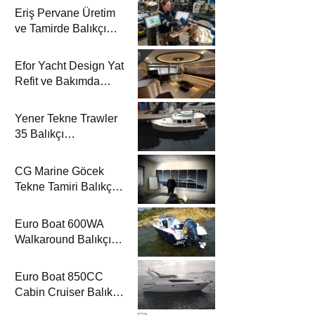
Eriş Pervane Üretim
ve Tamirde Balıkçı
Teknesi’nde
Efor Yacht Design Yat
Refit ve Bakımda
Balıkçı Teknesi’nde
Yener Tekne Trawler
35 Balıkçı
Teknesi’nde
CG Marine Göcek
Tekne Tamiri Balıkçı
Teknesi’nde
Euro Boat 600WA
Walkaround Balıkçı
Teknesi’nde
Euro Boat 850CC
Cabin Cruiser Balıkçı
Teknesi’nde