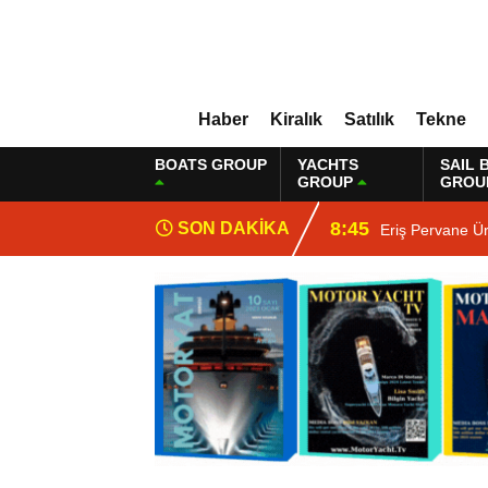
Haber
Kiralık
Satılık
Tekne
BOATS GROUP
YACHTS
SAIL 
GROUP
GROU
8:45
SON DAKİKA
Eriş Pervane Ür