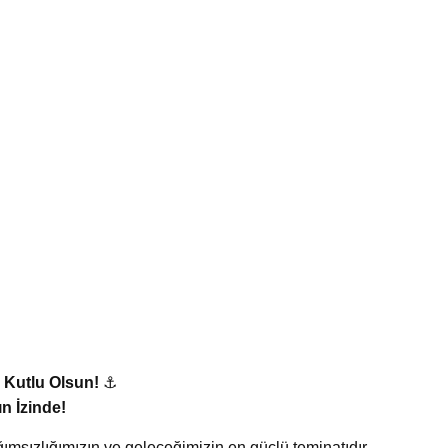
 Kutlu Olsun!
⚓
ın İzinde!
ağımsızlığımızın ve geleceğimizin en güçlü teminatıdır.