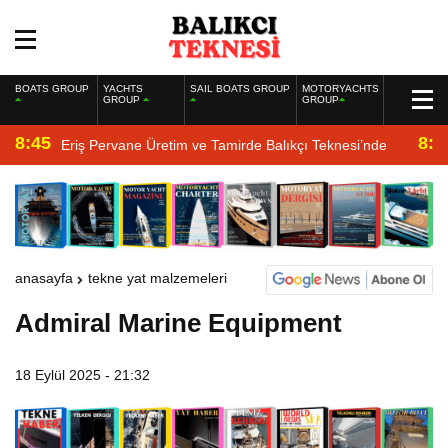
BOATS GROUP
YACHTS
SAIL BOATS GROUP
MOTORYACHTS
GROUP
GROUP
8:45
8:2
Eriş Pervane Üretim ve Tamirde Balıkçı Teknesi’nde
anasayfa
tekne yat malzemeleri
Admiral Marine Equipment
18 Eylül 2025 - 21:32