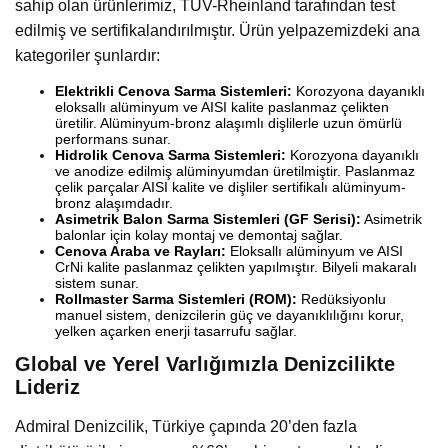
sahip olan ürünlerimiz, TÜV-Rheinland tarafından test
edilmiş ve sertifikalandırılmıştır. Ürün yelpazemizdeki ana
kategoriler şunlardır:
Elektrikli Cenova Sarma Sistemleri:
Korozyona dayanıklı
eloksallı alüminyum ve AISI kalite paslanmaz çelikten
üretilir. Alüminyum-bronz alaşımlı dişlilerle uzun ömürlü
performans sunar.
Hidrolik Cenova Sarma Sistemleri:
Korozyona dayanıklı
ve anodize edilmiş alüminyumdan üretilmiştir. Paslanmaz
çelik parçalar AISI kalite ve dişliler sertifikalı alüminyum-
bronz alaşımdadır.
Asimetrik Balon Sarma Sistemleri (GF Serisi):
Asimetrik
balonlar için kolay montaj ve demontaj sağlar.
Cenova Araba ve Rayları:
Eloksallı alüminyum ve AISI
CrNi kalite paslanmaz çelikten yapılmıştır. Bilyeli makaralı
sistem sunar.
Rollmaster Sarma Sistemleri (ROM):
Redüksiyonlu
manuel sistem, denizcilerin güç ve dayanıklılığını korur,
yelken açarken enerji tasarrufu sağlar.
Global ve Yerel Varlığımızla Denizcilikte
Lideriz
Admiral Denizcilik, Türkiye çapında 20’den fazla