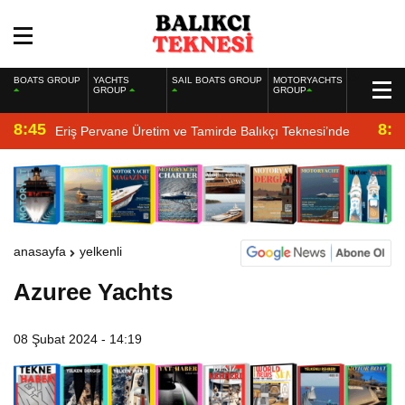
BOATS GROUP
YACHTS
SAIL BOATS GROUP
MOTORYACHTS
GROUP
GROUP
8:45
8:2
Eriş Pervane Üretim ve Tamirde Balıkçı Teknesi’nde
anasayfa
yelkenli
Azuree Yachts
08 Şubat 2024 - 14:19