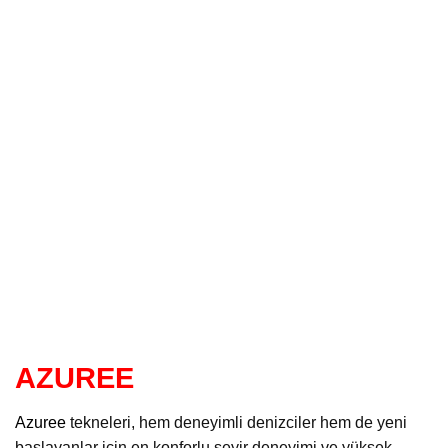
AZUREE
Azuree
tekneleri, hem deneyimli denizciler hem de yeni
başlayanlar için en konforlu seyir deneyimi ve yüksek