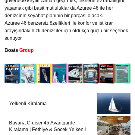
güvertede keyifli zaman geçirmek, teknede ev rahatlığını
yaşamak gibi basit mutluluklar da Azuree 46 ile her
denizcinin seyahat planının bir parçası olacak.
Azuree 46 benzersiz özellikleri ile konfor ve istikrar
arayışındaki hızlı denizciler için oldukça güçlü bir seçenek
sunuyor.
Boats
Group
Yelkenli̇ Ki̇ralama
Bavaria Cruiser 45 Avantgarde
Kiralama | Fethiye & Göcek Yelkenli