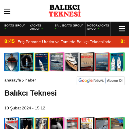
BOATS GROUP
YACHTS
SAIL BOATS GROUP
MOTORYACHTS
GROUP
GROUP
8:45
8:2
Eriş Pervane Üretim ve Tamirde Balıkçı Teknesi’nde
anasayfa
haber
Balıkcı Teknesi
10 Şubat 2024 - 15:12