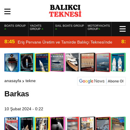
BOATS GROUP
YACHTS
SAIL BOATS GROUP
MOTORYACHTS
GROUP
GROUP
8:45
8:2
Eriş Pervane Üretim ve Tamirde Balıkçı Teknesi’nde
anasayfa
tekne
Barkas
10 Şubat 2024 - 0:22