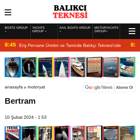
BOATS GROUP
YACHTS
SAIL BOATS GROUP
MOTORYACHTS
GROUP
GROUP
8:45
8:2
Eriş Pervane Üretim ve Tamirde Balıkçı Teknesi’nde
anasayfa
motoryat
Bertram
10 Şubat 2024 - 1:53