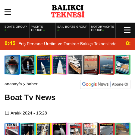
BOATS GROUP
YACHTS
SAIL BOATS GROUP
MOTORYACHTS
GROUP
GROUP
8:45
8:2
Eriş Pervane Üretim ve Tamirde Balıkçı Teknesi’nde
anasayfa
haber
Boat Tv News
11 Aralık 2024 - 15:28