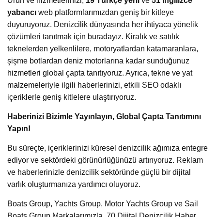
Ürün ve hizmetlerinizi,
19 Türkçe yerli
ve
51 İngilizce
yabancı
web platformlarımızdan geniş bir kitleye
duyuruyoruz. Denizcilik dünyasında her ihtiyaca yönelik
çözümleri tanıtmak için buradayız. Kiralık ve satılık
teknelerden yelkenlilere, motoryatlardan katamaranlara,
şişme botlardan deniz motorlarına kadar sunduğunuz
hizmetleri global çapta tanıtıyoruz. Ayrıca, tekne ve yat
malzemeleriyle ilgili haberlerinizi, etkili SEO odaklı
içeriklerle geniş kitlelere ulaştırıyoruz.
Haberinizi Bizimle Yayınlayın, Global Çapta Tanıtımını
Yapın!
Bu süreçte, içeriklerinizi küresel denizcilik ağımıza entegre
ediyor ve sektördeki görünürlüğünüzü artırıyoruz. Reklam
ve haberlerinizle denizcilik sektöründe güçlü bir dijital
varlık oluşturmanıza yardımcı oluyoruz.
Boats Group, Yachts Group, Motor Yachts Group ve Sail
Boats Group Markalarımızla, 70 Dijital Denizcilik Haber