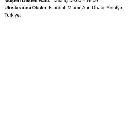
Müşteri Destek Hattı:
Hafta içi 09:00 – 18:00
Uluslararası Ofisler
: Istanbul, Miami, Abu Dhabi, Antalya,
Turkiye.