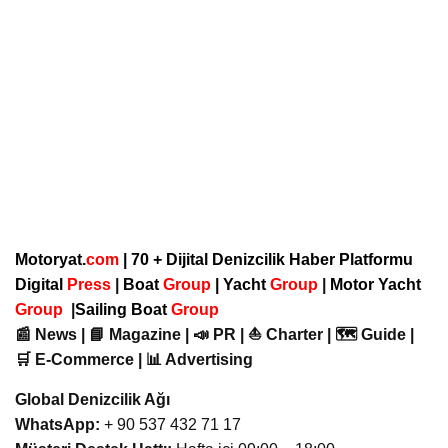
Motoryat.
com
| 70 + Dijital Denizcilik Haber Platformu
Digital
Press
|
Boat
Group
|
Yacht
Group
|
Motor Yacht
Group
|
Sailing Boat
Group
📰 News | 📘 Magazine | 📣 PR | ⛵ Charter | 🗺️ Guide |
🛒 E-Commerce | 📊 Advertising
Global Denizcilik Ağı
WhatsApp:
+ 90 537 432 71 17