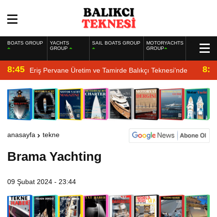
BOATS GROUP
YACHTS
SAIL BOATS GROUP
MOTORYACHTS
GROUP
GROUP
8:45
8:2
Eriş Pervane Üretim ve Tamirde Balıkçı Teknesi’nde
anasayfa
tekne
Brama Yachting
09 Şubat 2024 - 23:44