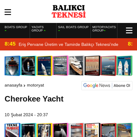
BOATS GROUP
YACHTS
SAIL BOATS GROUP
MOTORYACHTS
GROUP
GROUP
8:45
8:2
Eriş Pervane Üretim ve Tamirde Balıkçı Teknesi’nde
anasayfa
motoryat
Cherokee Yacht
10 Şubat 2024 - 20:37