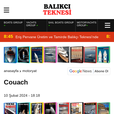
BOATS GROUP
YACHTS
SAIL BOATS GROUP
MOTORYACHTS
GROUP
GROUP
8:45
8:2
Eriş Pervane Üretim ve Tamirde Balıkçı Teknesi’nde
anasayfa
motoryat
Couach
10 Şubat 2024 - 18:18