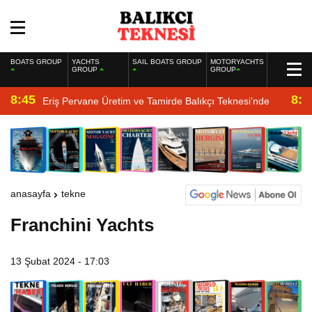
BOATS GROUP
YACHTS
SAIL BOATS GROUP
MOTORYACHTS
GROUP
GROUP
8:45
8:2
Eriş Pervane Üretim ve Tamirde Balıkçı Teknesi’nde
anasayfa
tekne
Franchini Yachts
13 Şubat 2024 - 17:03