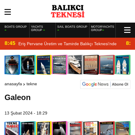
BOATS GROUP
YACHTS
SAIL BOATS GROUP
MOTORYACHTS
GROUP
GROUP
8:45
8:2
Eriş Pervane Üretim ve Tamirde Balıkçı Teknesi’nde
anasayfa
tekne
Galeon
13 Şubat 2024 - 18:29