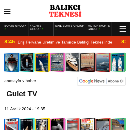
BOATS GROUP
YACHTS
SAIL BOATS GROUP
MOTORYACHTS
GROUP
GROUP
8:45
8:2
Eriş Pervane Üretim ve Tamirde Balıkçı Teknesi’nde
anasayfa
haber
Gulet TV
11 Aralık 2024 - 19:35