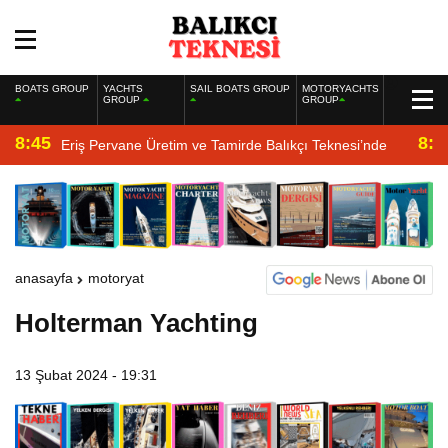
BOATS GROUP
YACHTS
SAIL BOATS GROUP
MOTORYACHTS
GROUP
GROUP
8:45
8:2
Eriş Pervane Üretim ve Tamirde Balıkçı Teknesi’nde
anasayfa
motoryat
Holterman Yachting
13 Şubat 2024 - 19:31