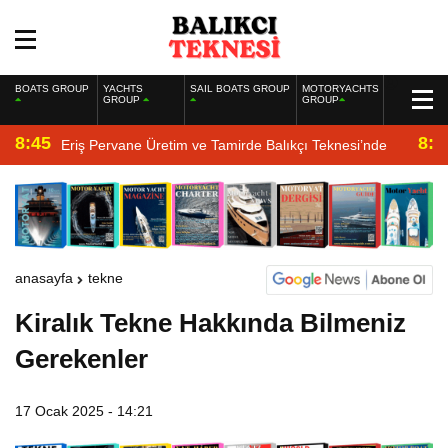
BOATS GROUP
YACHTS
SAIL BOATS GROUP
MOTORYACHTS
GROUP
GROUP
8:45
8:2
Eriş Pervane Üretim ve Tamirde Balıkçı Teknesi’nde
anasayfa
tekne
Kiralık Tekne Hakkında Bilmeniz
Gerekenler
17 Ocak 2025 - 14:21