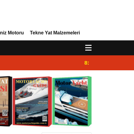
niz Motoru
Tekne Yat Malzemeleri
8:29
Efor Yacht Design 