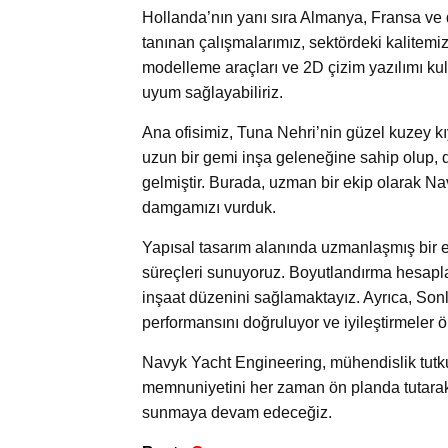
Hollanda’nın yanı sıra Almanya, Fransa ve d
tanınan çalışmalarımız, sektördeki kalitemi
modelleme araçları ve 2D çizim yazılımı kul
uyum sağlayabiliriz.
Ana ofisimiz, Tuna Nehri’nin güzel kuzey kı
uzun bir gemi inşa geleneğine sahip olup, d
gelmiştir. Burada, uzman bir ekip olarak N
damgamızı vurduk.
Yapısal tasarım alanında uzmanlaşmış bir eki
süreçleri sunuyoruz. Boyutlandırma hesaplar
inşaat düzenini sağlamaktayız. Ayrıca, Son
performansını doğruluyor ve iyileştirmeler ö
Navyk Yacht Engineering, mühendislik tutkus
memnuniyetini her zaman ön planda tutarak,
sunmaya devam edeceğiz.