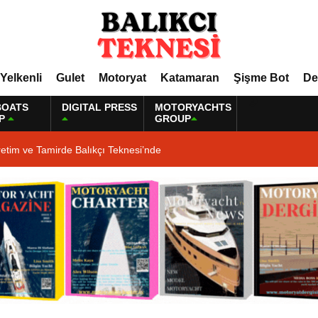
Yelkenli
Gulet
Motoryat
Katamaran
Şişme Bot
De
BOATS
DIGITAL PRESS
MOTORYACHTS
P
GROUP
etim ve Tamirde Balıkçı Teknesi’nde