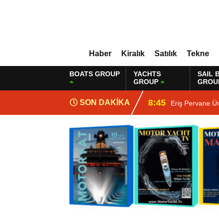
Haber
Kiralık
Satılık
Tekne
BOATS GROUP
YACHTS
SAIL 
GROUP
GROU
8:45
SON DAKİKA
Eriş Pervane Ür