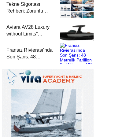
Tekne Sigortası
Rehberi: Zorunlu
Teminatlar, Maliyetler
ve Güvenli Seyir
Aviara AV28 Luxury
without Limits”
Prensibiyle Denizde
Yeni Bir Dönem
Fransız Rivierası’nda
Son Şans: 48
Metrelik Parillion ile
Mükemmel Bir Yat
Tatili