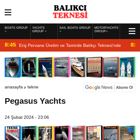
BOATS GROUP
YACHTS
SAIL BOATS GROUP
MOTORYACHTS
GROUP
GROUP
8:45
8:2
Eriş Pervane Üretim ve Tamirde Balıkçı Teknesi’nde
anasayfa
tekne
Pegasus Yachts
24 Şubat 2024 - 23:06