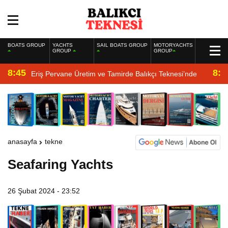
BOATS GROUP
YACHTS
SAIL BOATS GROUP
MOTORYACHTS
GROUP
GROUP
8:45
8:2
Eriş Pervane Üretim ve Tamirde Balıkçı Teknesi’nde
anasayfa
tekne
Seafaring Yachts
26 Şubat 2024 - 23:52