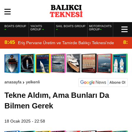
BOATS GROUP
YACHTS
SAIL BOATS GROUP
MOTORYACHTS
GROUP
GROUP
8:45
8:2
Eriş Pervane Üretim ve Tamirde Balıkçı Teknesi’nde
anasayfa
yelkenli
Tekne Aldım, Ama Bunları Da
Bilmen Gerek
18 Ocak 2025 - 22:58