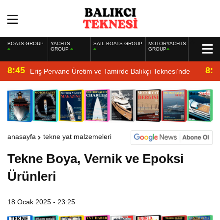
BOATS GROUP
YACHTS
SAIL BOATS GROUP
MOTORYACHTS
GROUP
GROUP
8:45
8:2
Eriş Pervane Üretim ve Tamirde Balıkçı Teknesi’nde
anasayfa
tekne yat malzemeleri
Tekne Boya, Vernik ve Epoksi
Ürünleri
18 Ocak 2025 - 23:25